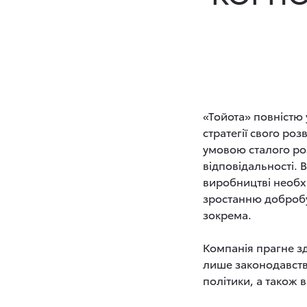
«Тойота» повністю 
стратегії свого роз
умовою сталого ро
відповідальності. 
виробництві необхі
зростанню добробут
зокрема.
Компанія прагне зд
лише законодавства
політики, а також в