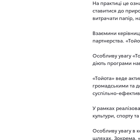
На практиці це озн
ставитися до приро
витрачати папір, н
Взаємини керівницт
партнерства. «Той
Особливу увагу «То
діють програми нав
«Тойота» веде актив
громадськими та де
суспільно-ефектив
У рамках реалізова
культури, спорту та
Особливу увагу в 
шляхах. Зокрема, 