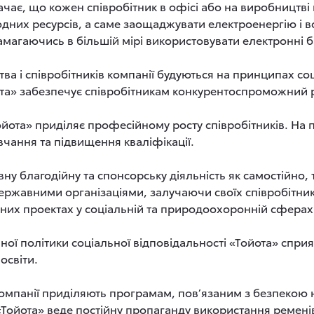
ачає, що кожен співробітник в офісі або на виробництв
дних ресурсів, а саме заощаджувати електроенергію і в
амагаючись в більшій мірі використовувати електронні ба
ва і співробітників компанії будуються на принципах со
ота» забезпечує співробітникам конкурентоспроможний 
йота» приділяє професійному росту співробітників. На п
чання та підвищення кваліфікації.
ну благодійну та спонсорську діяльність як самостійно, та
ржавними організаціями, залучаючи своїх співробітникі
них проектах у соціальній та природоохоронній сферах
ної політики соціальної відповідальності «Тойота» сприя
 освіти.
компанії приділяють програмам, пов’язаним з безпекою 
«Тойота» веде постійну пропаганду використання ремені