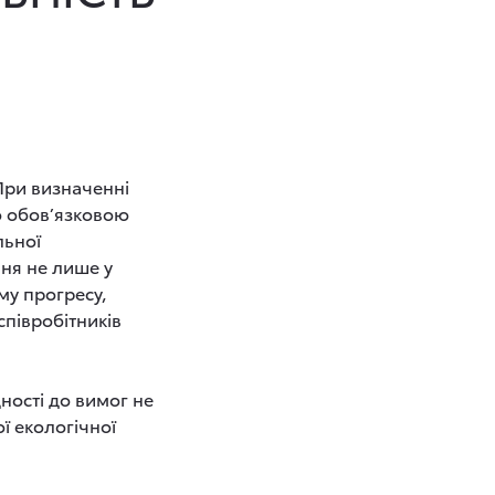
При визначенні
що обов’язковою
льної
ння не лише у
му прогресу,
співробітників
ності до вимог не
ї екологічної