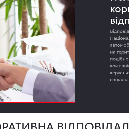
кор
від
Відповід
Націона
автомобі
на терит
подібно
компаній
керуєть
соціальн
РАТИВНА ВІДПОВІДАЛ