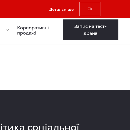
Детальніше
ОК
Запис на тест-
Корпоративні
продажі
драйв
ітика соціальної