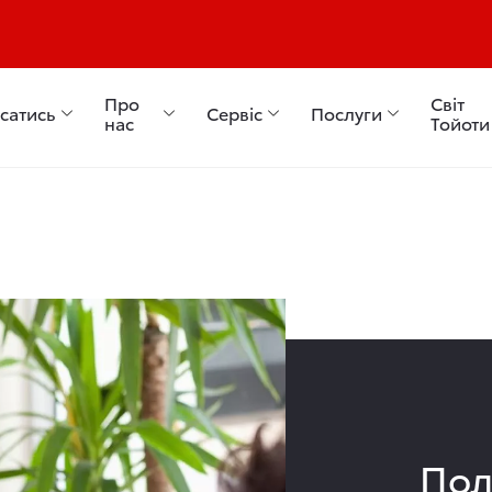
8 58 00
Про
Світ
сатись
Сервіс
Послуги
нас
Тойоти
Пол