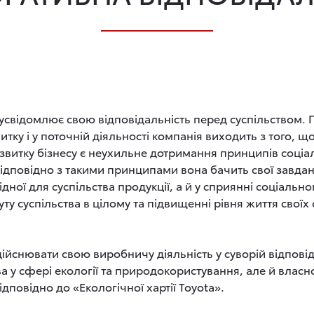
усвідомлює свою відповідальність перед суспільством. 
витку і у поточній діяльності компанія виходить з того, 
звитку бізнесу є неухильне дотримання принципів соціа
Відповідно з такими принципами вона бачить свої завда
дної для суспільства продукції, а й у сприянні соціально
у суспільства в цілому та підвищенні рівня життя своїх 
ійснювати свою виробничу діяльність у суворій відповід
 у сфері екології та природокористування, але й власно
ідповідно до «Екологічної хартії Toyota».