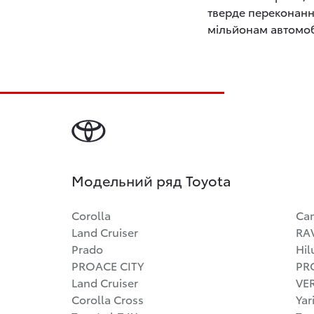
тверде переконання
мільйонам автомобі
Модельний ряд Toyota
Corolla
Ca
Land Cruiser
RA
Prado
Hil
PROACE CITY
PR
Land Cruiser
VE
Corolla Cross
Yar