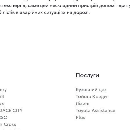
 експертів, саме цей нескладний пристрій допоміг врят
лістів в аварійних ситуаціях на дорозі.
Послуги
mry
Кузовний цех
V4
Тойота Кредит
ux
Лізинг
OACE CITY
Toyota Assistance
RSO
Plus
is Cross