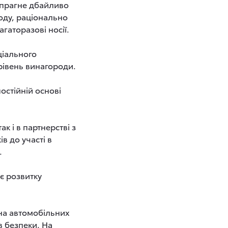
і прагне дбайливо
оду, раціонально
гаторазові носії.
ціального
рівень винагороди.
остійній основі
к і в партнерстві з
в до участі в
.
є розвитку
на автомобільних
в безпеки. На