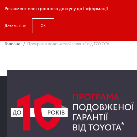
Запис на тест-драйв
Регламент електронного доступу до інформації
Детальніше
ОК
Головна
Програма подовженої гарантії від TOYOTA