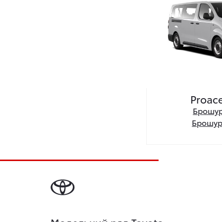
Proac
Брошур
Брошур
Модельний ряд Toyota