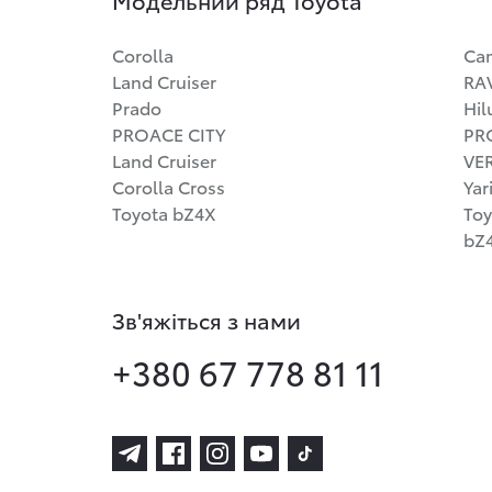
Corolla
Ca
Land Cruiser
RA
Prado
Hil
PROACE CITY
PR
Land Cruiser
VE
Corolla Cross
Yar
Toyota bZ4X
Toy
bZ4
Зв'яжіться з нами
+380 67 778 81 11