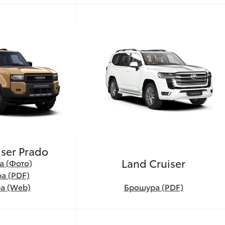
iser Prado
Land Cruiser
ра
(Фото)
ра
(PDF)
ра
(Web)
Брошура (PDF)