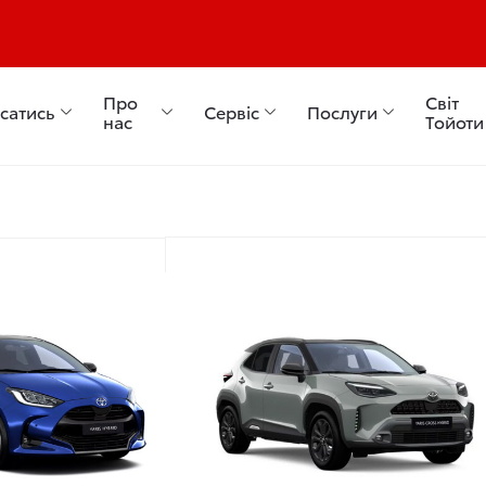
8 58 00
Про
Світ
сатись
Сервіс
Послуги
нас
Тойоти