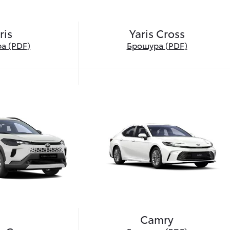
Yaris Cross
ris
а (PDF)
Брошура (PDF)
Camry