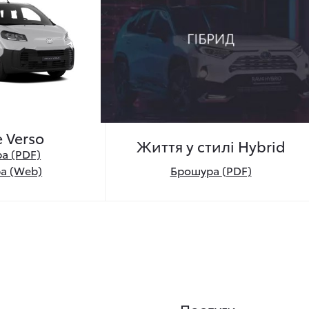
e Verso
Життя у стилі Hybrid
а (PDF)
Брошура
(PDF)
а (Web)
Послуги