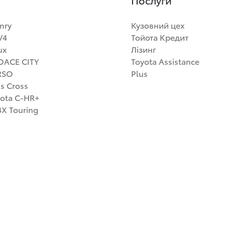
mry
Кузовний цех
V4
Тойота Кредит
ux
Лізинг
OACE CITY
Toyota Assistance
RSO
Plus
is Cross
ota C-HR+
X Touring