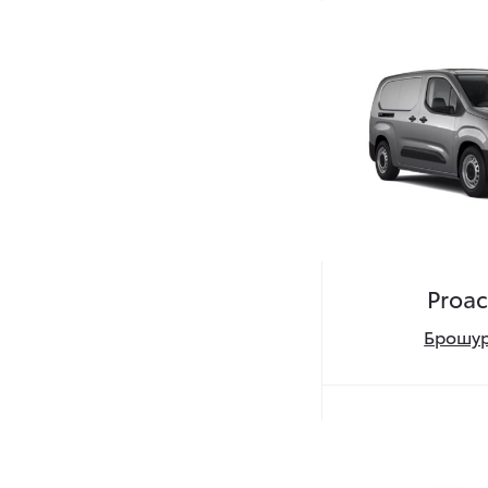
Proac
Брошур