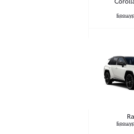
Coroll
Брошур
R
Брошу